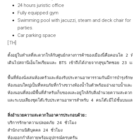
24 hours juristic office
Fully equipped gym
Swimming pool with jacuzzi, steam and deck chair for
parties.
Car parking space
[:TH]
ตั้งอยู่ในทำเลที่สะดวกใกล้กับศูนย์กลางการค้าของเมืองนี่คือคอนโด 2 ห้อ
เดินไปสถานีเอ็มโพเรียมและ BTS เข้าถึงได้ง่ายจากสุขุมวิทซอย 23 และ 3
พื้นที่ห้องนั่งเล่นห้องครัวและห้องรับประทานอาหารรวมกันมีการบำรุงรักษ
ห้องนอนใหญ่เป็นที่หลบภัยที่กว้างขวางห้องน้ำในตัวพร้อมอ่างอาบน้ำและตู้เสื
ห้องนอนที่สองมีพื้นที่สำหรับเก็บของและอยู่ใกล้กับสิ่งอำนวยความสะดวก ไฮไล
และระบบเสียงชุดโต๊ะรับประทานอาหารสำหรับ 4 คนโต๊ะมีไม้ชั้นบนและเก้าอี้ง
สิ่งอำนวยความสะดวกในอาคารประกอบด้วย:
บริการรักษาความปลอดภัย 24 ชั่วโมง

สำนักงานนิติบุคคล 24 ชั่วโมง

ห้องออกกำลังกายพร้อมอุปกรณ์ครบครัน
