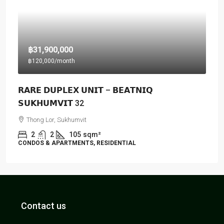
฿31,900,000
฿120,000
/month
𝗥𝗔𝗥𝗘 𝗗𝗨𝗣𝗟𝗘𝗫 𝗨𝗡𝗜𝗧 – 𝗕𝗘𝗔𝗧𝗡𝗜𝗤
𝗦𝗨𝗞𝗛𝗨𝗠𝗩𝗜𝗧 32
Thong Lor, Sukhumvit
2
2
105
sqm²
CONDOS & APARTMENTS, RESIDENTIAL
Contact us