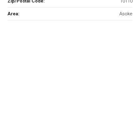
Zip/Postal Code:
10110
Area:
Asoke