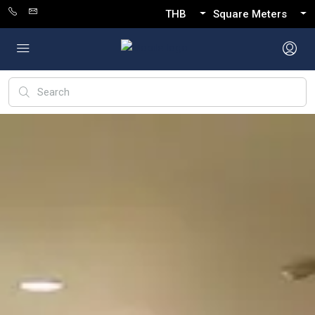
THB
Square Meters