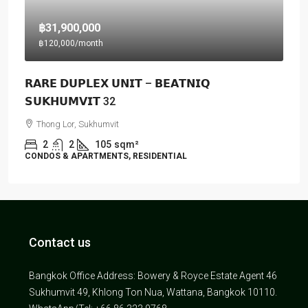
฿31,900,000
฿120,000
/month
𝗥𝗔𝗥𝗘 𝗗𝗨𝗣𝗟𝗘𝗫 𝗨𝗡𝗜𝗧 – 𝗕𝗘𝗔𝗧𝗡𝗜𝗤
𝗦𝗨𝗞𝗛𝗨𝗠𝗩𝗜𝗧 32
Thong Lor, Sukhumvit
2
2
105
sqm²
CONDOS & APARTMENTS, RESIDENTIAL
Contact us
Bangkok Office Address: Bowery & Royce Estate Agent 46
Sukhumvit 49, Khlong Ton Nua, Wattana, Bangkok 10110.