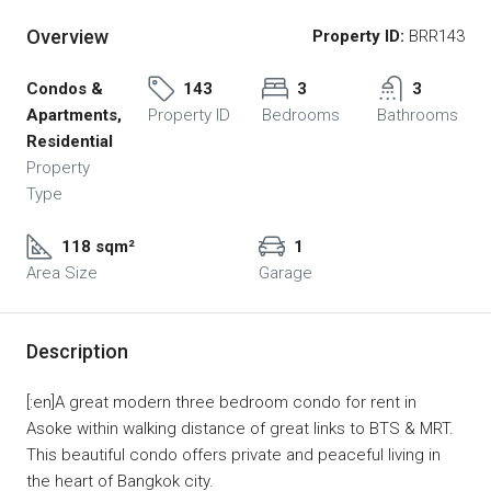
Overview
Property ID:
BRR143
Condos &
143
3
3
Apartments,
Property ID
Bedrooms
Bathrooms
Residential
Property
Type
118 sqm²
1
Area Size
Garage
Description
[:en]A great modern three bedroom condo for rent in
Asoke within walking distance of great links to BTS & MRT.
This beautiful condo offers private and peaceful living in
the heart of Bangkok city.