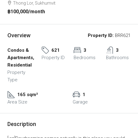
Thong Lor, Sukhumvit
฿100,000
/month
Overview
Property ID:
BRR621
Condos &
621
3
3
Apartments,
Property ID
Bedrooms
Bathrooms
Residential
Property
Type
165 sqm²
1
Area Size
Garage
Description