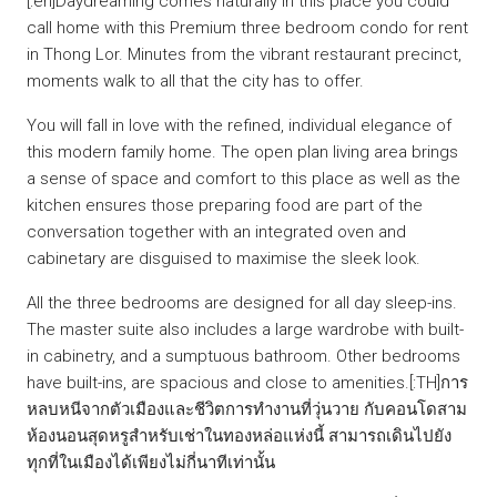
[:en]Daydreaming comes naturally in this place you could
call home with this Premium three bedroom condo for rent
in Thong Lor. Minutes from the vibrant restaurant precinct,
moments walk to all that the city has to offer.
You will fall in love with the refined, individual elegance of
this modern family home. The open plan living area brings
a sense of space and comfort to this place as well as the
kitchen ensures those preparing food are part of the
conversation together with an integrated oven and
cabinetary are disguised to maximise the sleek look.
All the three bedrooms are designed for all day sleep-ins.
The master suite also includes a large wardrobe with built-
in cabinetry, and a sumptuous bathroom. Other bedrooms
have built-ins, are spacious and close to amenities.[:TH]การ
หลบหนีจากตัวเมืองและชีวิตการทำงานที่วุ่นวาย กับคอนโดสาม
ห้องนอนสุดหรูสำหรับเช่าในทองหล่อแห่งนี้ สามารถเดินไปยัง
ทุกที่ในเมืองได้เพียงไม่กี่นาทีเท่านั้น