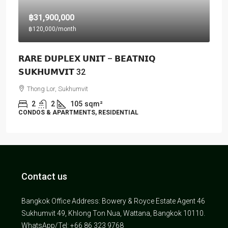
฿31,900,000
฿120,000
/month
𝗥𝗔𝗥𝗘 𝗗𝗨𝗣𝗟𝗘𝗫 𝗨𝗡𝗜𝗧 – 𝗕𝗘𝗔𝗧𝗡𝗜𝗤
𝗦𝗨𝗞𝗛𝗨𝗠𝗩𝗜𝗧 32
Thong Lor, Sukhumvit
2
2
105
sqm²
CONDOS & APARTMENTS, RESIDENTIAL
Contact us
Bangkok Office Address: Bowery & Royce Estate Agent 46
Sukhumvit 49, Khlong Ton Nua, Wattana, Bangkok 10110.
WhatsApp/Tel: +66 86 323 9768