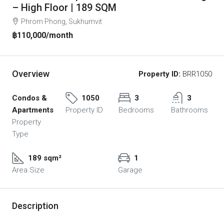
– High Floor | 189 SQM
Phrom Phong, Sukhumvit
฿110,000
/month
Overview
Property ID:
BRR1050
Condos &
1050
3
3
Apartments
Property ID
Bedrooms
Bathrooms
Property
Type
189 sqm²
1
Area Size
Garage
Description