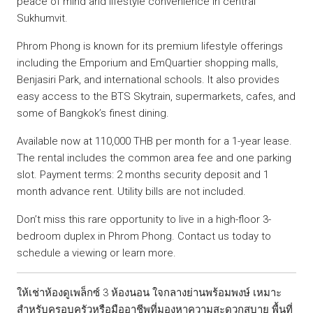
peace of mind and lifestyle convenience in central
Sukhumvit.
Phrom Phong is known for its premium lifestyle offerings
including the Emporium and EmQuartier shopping malls,
Benjasiri Park, and international schools. It also provides
easy access to the BTS Skytrain, supermarkets, cafes, and
some of Bangkok’s finest dining.
Available now at 110,000 THB per month for a 1-year lease.
The rental includes the common area fee and one parking
slot. Payment terms: 2 months security deposit and 1
month advance rent. Utility bills are not included.
Don’t miss this rare opportunity to live in a high-floor 3-
bedroom duplex in Phrom Phong. Contact us today to
schedule a viewing or learn more.
ให้เช่าห้องดูเพล็กซ์ 3 ห้องนอน ใจกลางย่านพร้อมพงษ์ เหมาะ
สำหรับครอบครัวหรือมืออาชีพที่มองหาความสะดวกสบาย พื้นที่