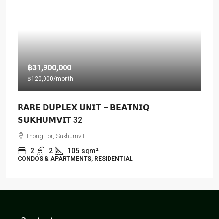
฿31,900,000
฿120,000
/month
𝗥𝗔𝗥𝗘 𝗗𝗨𝗣𝗟𝗘𝗫 𝗨𝗡𝗜𝗧 – 𝗕𝗘𝗔𝗧𝗡𝗜𝗤
𝗦𝗨𝗞𝗛𝗨𝗠𝗩𝗜𝗧 32
Thong Lor, Sukhumvit
2
2
105
sqm²
CONDOS & APARTMENTS, RESIDENTIAL