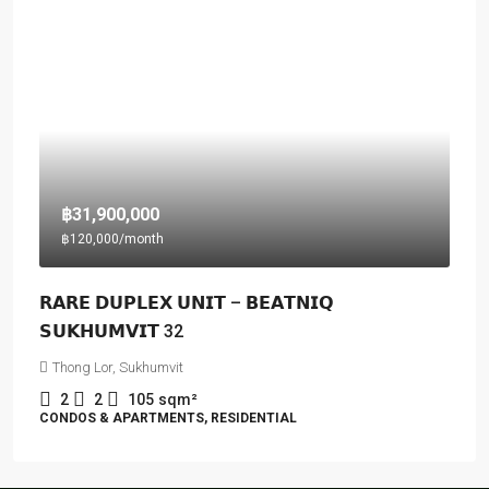
฿31,900,000
฿120,000
/month
𝗥𝗔𝗥𝗘 𝗗𝗨𝗣𝗟𝗘𝗫 𝗨𝗡𝗜𝗧 – 𝗕𝗘𝗔𝗧𝗡𝗜𝗤
𝗦𝗨𝗞𝗛𝗨𝗠𝗩𝗜𝗧 32
Thong Lor, Sukhumvit
2
2
105
sqm²
CONDOS & APARTMENTS, RESIDENTIAL