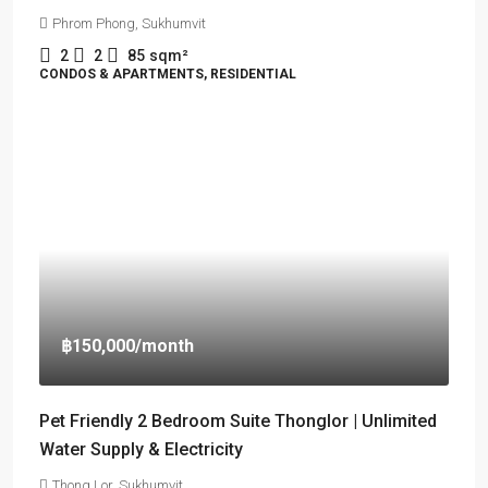
Phrom Phong, Sukhumvit
2
2
85
sqm²
CONDOS & APARTMENTS, RESIDENTIAL
฿150,000
/month
Pet Friendly 2 Bedroom Suite Thonglor | Unlimited
Water Supply & Electricity
Thong Lor, Sukhumvit