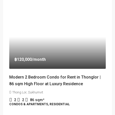
฿120,000
/month
Modern 2 Bedroom Condo for Rent in Thonglor |
86 sqm High Floor at Luxury Residence
Thong Lor, Sukhumvit
2
2
86
sqm²
CONDOS & APARTMENTS, RESIDENTIAL