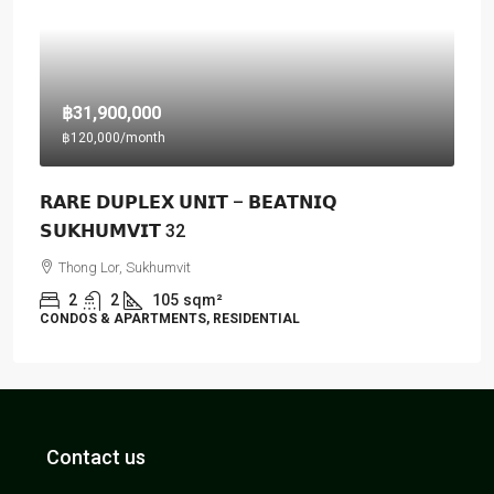
฿31,900,000
฿120,000
/month
𝗥𝗔𝗥𝗘 𝗗𝗨𝗣𝗟𝗘𝗫 𝗨𝗡𝗜𝗧 – 𝗕𝗘𝗔𝗧𝗡𝗜𝗤
𝗦𝗨𝗞𝗛𝗨𝗠𝗩𝗜𝗧 32
Thong Lor, Sukhumvit
2
2
105
sqm²
CONDOS & APARTMENTS, RESIDENTIAL
Contact us