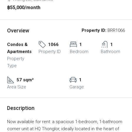
฿55,000
/month
Overview
Property ID:
BRR1066
Condos &
1066
1
1
Apartments
Property ID
Bedroom
Bathroom
Property
Type
57 sqm²
1
Area Size
Garage
Description
Now available for rent: a spacious 1-bedroom, 1-bathroom
corner unit at HQ Thonglor, ideally located in the heart of