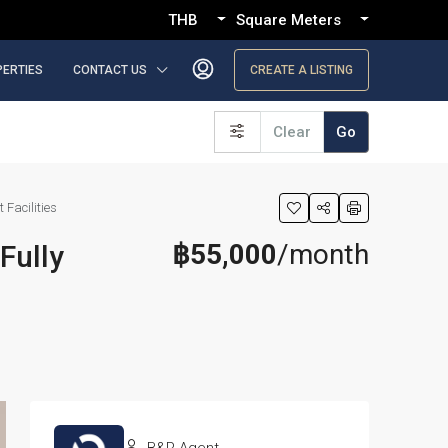
THB
Square Meters
PERTIES
CONTACT US
CREATE A LISTING
Clear
Go
Facilities
฿55,000
/month
Fully