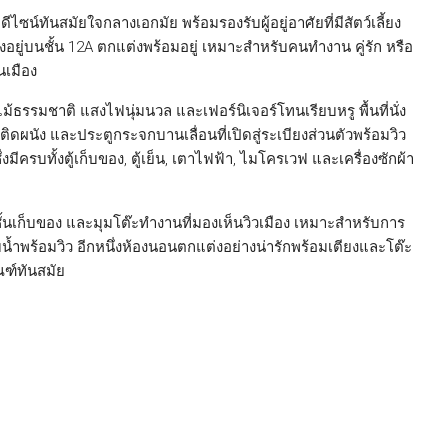
ไซน์ทันสมัยใจกลางเอกมัย พร้อมรองรับผู้อยู่อาศัยที่มีสัตว์เลี้ยง
้งอยู่บนชั้น 12A ตกแต่งพร้อมอยู่ เหมาะสำหรับคนทำงาน คู่รัก หรือ
เมือง
ธรรมชาติ แสงไฟนุ่มนวล และเฟอร์นิเจอร์โทนเรียบหรู พื้นที่นั่ง
ดผนัง และประตูกระจกบานเลื่อนที่เปิดสู่ระเบียงส่วนตัวพร้อมวิว
่งมีครบทั้งตู้เก็บของ, ตู้เย็น, เตาไฟฟ้า, ไมโครเวฟ และเครื่องซักผ้า
นชั้นเก็บของ และมุมโต๊ะทำงานที่มองเห็นวิวเมือง เหมาะสำหรับการ
บน้ำพร้อมวิว อีกหนึ่งห้องนอนตกแต่งอย่างน่ารักพร้อมเตียงและโต๊ะ
ณฑ์ทันสมัย