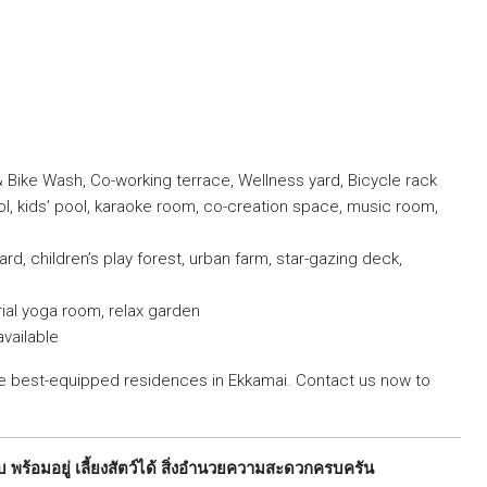
 & Bike Wash, Co-working terrace, Wellness yard, Bicycle rack
ol, kids’ pool, karaoke room, co-creation space, music room,
d, children’s play forest, urban farm, star-gazing deck,
ial yoga room, relax garden
vailable
 the best-equipped residences in Ekkamai. Contact us now to
พร้อมอยู่ เลี้ยงสัตว์ได้ สิ่งอำนวยความสะดวกครบครัน