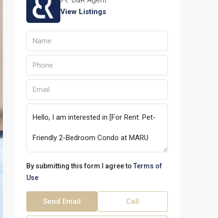
B&R Agent
View Listings
By submitting this form I agree to
Terms of
Use
Send Email
Call