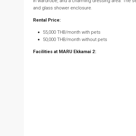
in wardrobe, and a charming dressing area. The se
and glass shower enclosure.
Rental Price:
55,000 THB/month with pets
50,000 THB/month without pets
Facilities at MARU Ekkamai 2: