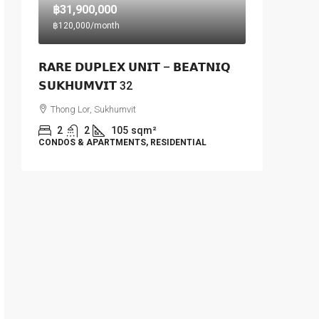
฿31,900,000
฿120,000
/month
𝗥𝗔𝗥𝗘 𝗗𝗨𝗣𝗟𝗘𝗫 𝗨𝗡𝗜𝗧 – 𝗕𝗘𝗔𝗧𝗡𝗜𝗤
𝗦𝗨𝗞𝗛𝗨𝗠𝗩𝗜𝗧 32
Thong Lor, Sukhumvit
2
2
105
sqm²
CONDOS & APARTMENTS, RESIDENTIAL