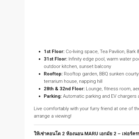
1st Floor:
Co-living space, Tea Pavilion, Bark
31st Floor:
Infinity edge pool, warm water po
outdoor kitchen, sunset balcony
Rooftop:
Rooftop garden, BBQ sunken courtyar
terrarium house, napping hill
28th & 32nd Floor:
Lounge, fitness room, aer
Parking:
Automatic parking and EV chargers a
Live comfortably with your furry friend at one of
arrange a viewing!
ให้เช่าคอนโด 2 ห้องนอน MARU เอกมัย 2 – เฟอร์ครบ 