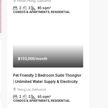
Phrom Phong, Sukhumvit
2
2
85
sqm²
CONDOS & APARTMENTS, RESIDENTIAL
฿150,000
/month
Pet Friendly 2 Bedroom Suite Thonglor
| Unlimited Water Supply & Electricity
Thong Lor, Sukhumvit
2
2
65
sqm²
CONDOS & APARTMENTS, RESIDENTIAL