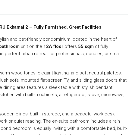
 Ekkamai 2 – Fully Furnished, Great Facilities
ylish and pet-friendly condominium located in the heart of
bathroom
unit on the
12A floor
offers
55 sqm
of fully
 perfect urban retreat for professionals, couples, or small
arm wood tones, elegant lighting, and soft neutral palettes.
 plush sofa, mounted flat-screen TV, and sliding glass doors that
e dining area features a sleek table with stylish pendant
itchen with built-in cabinets, a refrigerator, stove, microwave,
den blinds, built-in storage, and a peaceful work desk
ork or quiet reading. The en-suite bathroom includes a rain
cond bedroom is equally inviting with a comfortable bed, built-