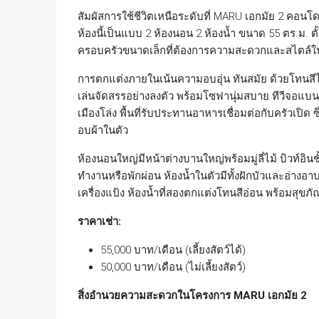
สัมผัสการใช้ชีวิตเหนือระดับที่ MARU เอกมัย 2 คอนโดดี
ห้องนี้เป็นแบบ 2 ห้องนอน 2 ห้องน้ำ ขนาด 55 ตร.ม. ตั
ครอบครัวขนาดเล็กที่ต้องการความสะดวกและสไตล์ใน
การตกแต่งภายในเน้นความอบอุ่น ทันสมัย ด้วยโทนสีไม้
เล่นจัดสรรอย่างลงตัว พร้อมโซฟานุ่มสบาย ทีวีจอแบนติ
เมืองโล่ง พื้นที่รับประทานอาหารเชื่อมต่อกับครัวเปิด ซึ
อบผ้าในตัว
ห้องนอนใหญ่มีหน้าต่างบานใหญ่พร้อมมู่ลี่ไม้ บิวท์อิ
ทำงานหรือพักผ่อน ห้องน้ำในตัวมีทั้งฝักบัวและอ่างอา
เครื่องแป้ง ห้องน้ำที่สองตกแต่งโทนสีอ่อน พร้อมสุขภั
ราคาเช่า:
55,000 บาท/เดือน (เลี้ยงสัตว์ได้)
50,000 บาท/เดือน (ไม่เลี้ยงสัตว์)
สิ่งอำนวยความสะดวกในโครงการ MARU เอกมัย 2