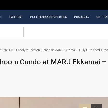
LE
FOR RENT
PET FRIENDLY PROPERTIES
PROJECTS
UK PRO
r Rent: Pet-Friendly 2-Bedroom Condo at MARU Ekkamai – Fully Furnished, Great 
Bedroom Condo at MARU Ekkamai – 