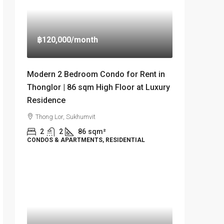
฿120,000
/month
Modern 2 Bedroom Condo for Rent in
Thonglor | 86 sqm High Floor at Luxury
Residence
Thong Lor, Sukhumvit
2
2
86
sqm²
CONDOS & APARTMENTS, RESIDENTIAL