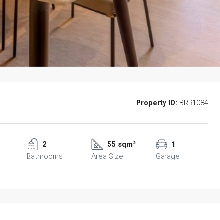
Property ID:
BRR1084
2
55 sqm²
1
Bathrooms
Area Size
Garage