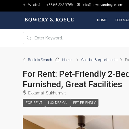
WhatsApp: +66.86.323.9768
info@boweryandroyce.com
HOME
FOR SA
Back to Search
Home
Condos & Apartments
Fo
For Rent: Pet-Friendly 2-
Furnished, Great Facilities
Ekkamai, Sukhumvit
FOR RENT
LUX DESIGN
PET FRIENDLY