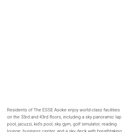
Residents of The ESSE Asoke enjoy world-class facilities
on the 33rd and 43rd floors, including a sky panoramic lap
pool, jacuzzi, kid’s pool, sky gym, golf simulator, reading
lounge, business center, and a sky deck with breathtaking