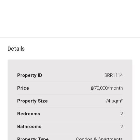
Details
Property ID
BRR1114
Price
฿70,000/month
Property Size
74 sqm²
Bedrooms
2
Bathrooms
2
Property Type
Condos & Apartments