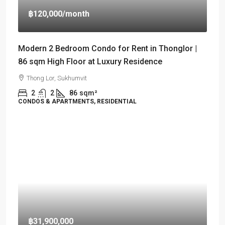
฿120,000
/month
Modern 2 Bedroom Condo for Rent in Thonglor |
86 sqm High Floor at Luxury Residence
Thong Lor, Sukhumvit
2
2
86
sqm²
CONDOS & APARTMENTS, RESIDENTIAL
฿31,900,000