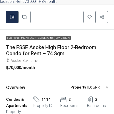
FOR RENT
HIGH FLOOR
CLOSE TO BTS
LUX DESIGN
The ESSE Asoke High Floor 2-Bedroom
Condo for Rent – 74 Sqm.
Asoke, Sukhumvit
฿70,000
/month
Overview
Property ID:
BRR1114
Condos &
1114
2
2
Apartments
Property ID
Bedrooms
Bathrooms
Property