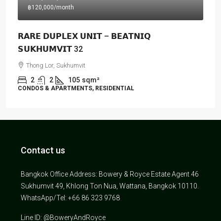
฿120,000
/month
𝗥𝗔𝗥𝗘 𝗗𝗨𝗣𝗟𝗘𝗫 𝗨𝗡𝗜𝗧 – 𝗕𝗘𝗔𝗧𝗡𝗜𝗤
𝗦𝗨𝗞𝗛𝗨𝗠𝗩𝗜𝗧 32
Thong Lor, Sukhumvit
2
2
105
sqm²
CONDOS & APARTMENTS, RESIDENTIAL
Contact us
Bangkok Office Address: Bowery & Royce Estate Agent 46
Sukhumvit 49, Khlong Ton Nua, Wattana, Bangkok 10110.
WhatsApp/Tel: +66 86 323 9768
Line ID: @BoweryAndRoyce