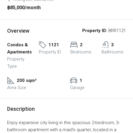
฿85,000
/month
Overview
Property ID:
BRR1121
Condos &
1121
2
3
Apartments
Property ID
Bedrooms
Bathrooms
Property
Type
200 sqm²
1
Area Size
Garage
Description
Enjoy expansive city living in this spacious 2-bedroom, 3-
bathroom apartment with a maid’s quarter, located in a