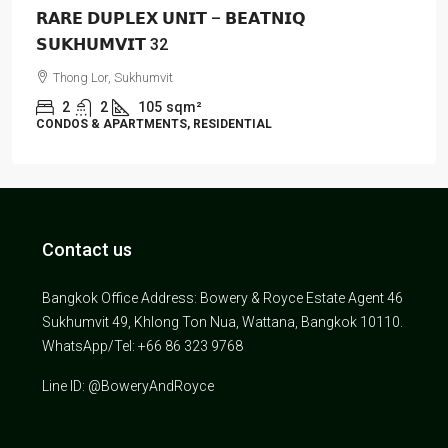
𝗥𝗔𝗥𝗘 𝗗𝗨𝗣𝗟𝗘𝗫 𝗨𝗡𝗜𝗧 – 𝗕𝗘𝗔𝗧𝗡𝗜𝗤
𝗦𝗨𝗞𝗛𝗨𝗠𝗩𝗜𝗧 32
Thong Lor, Sukhumvit
2
2
105
sqm²
CONDOS & APARTMENTS, RESIDENTIAL
Contact us
Bangkok Office Address: Bowery & Royce Estate Agent 46
Sukhumvit 49, Khlong Ton Nua, Wattana, Bangkok 10110.
WhatsApp/Tel: +66 86 323 9768
Line ID: @BoweryAndRoyce