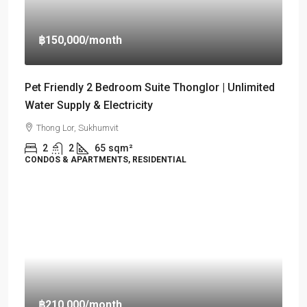
฿150,000
/month
Pet Friendly 2 Bedroom Suite Thonglor | Unlimited
Water Supply & Electricity
Thong Lor, Sukhumvit
2
2
65
sqm²
CONDOS & APARTMENTS, RESIDENTIAL
฿210,000
/month