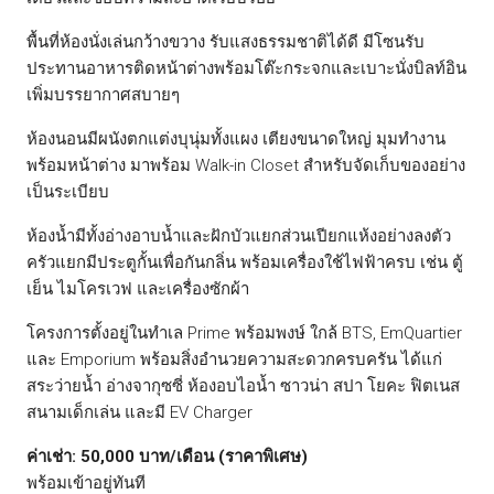
พื้นที่ห้องนั่งเล่นกว้างขวาง รับแสงธรรมชาติได้ดี มีโซนรับ
ประทานอาหารติดหน้าต่างพร้อมโต๊ะกระจกและเบาะนั่งบิลท์อิน
เพิ่มบรรยากาศสบายๆ
ห้องนอนมีผนังตกแต่งบุนุ่มทั้งแผง เตียงขนาดใหญ่ มุมทำงาน
พร้อมหน้าต่าง มาพร้อม Walk-in Closet สำหรับจัดเก็บของอย่าง
เป็นระเบียบ
ห้องน้ำมีทั้งอ่างอาบน้ำและฝักบัวแยกส่วนเปียกแห้งอย่างลงตัว
ครัวแยกมีประตูกั้นเพื่อกันกลิ่น พร้อมเครื่องใช้ไฟฟ้าครบ เช่น ตู้
เย็น ไมโครเวฟ และเครื่องซักผ้า
โครงการตั้งอยู่ในทำเล Prime พร้อมพงษ์ ใกล้ BTS, EmQuartier
และ Emporium พร้อมสิ่งอำนวยความสะดวกครบครัน ได้แก่
สระว่ายน้ำ อ่างจากุซซี่ ห้องอบไอน้ำ ซาวน่า สปา โยคะ ฟิตเนส
สนามเด็กเล่น และมี EV Charger
ค่าเช่า: 50,000 บาท/เดือน (ราคาพิเศษ)
พร้อมเข้าอยู่ทันที