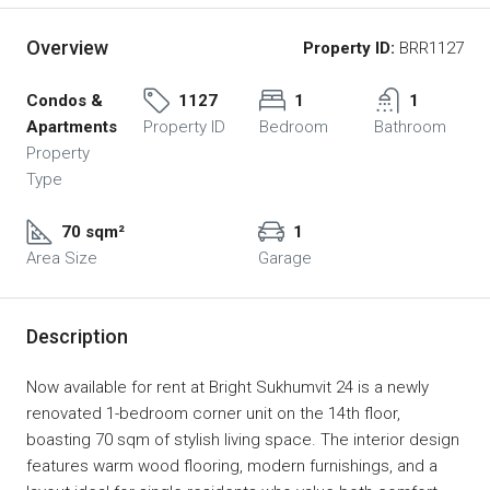
Overview
Property ID:
BRR1127
Condos &
1127
1
1
Apartments
Property ID
Bedroom
Bathroom
Property
Type
70 sqm²
1
Area Size
Garage
Description
Now available for rent at Bright Sukhumvit 24 is a newly
renovated 1-bedroom corner unit on the 14th floor,
boasting 70 sqm of stylish living space. The interior design
features warm wood flooring, modern furnishings, and a