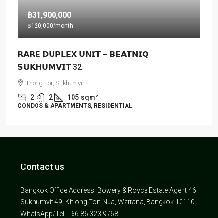
฿31,900,000
฿120,000
/month
𝗥𝗔𝗥𝗘 𝗗𝗨𝗣𝗟𝗘𝗫 𝗨𝗡𝗜𝗧 – 𝗕𝗘𝗔𝗧𝗡𝗜𝗤
𝗦𝗨𝗞𝗛𝗨𝗠𝗩𝗜𝗧 32
Thong Lor, Sukhumvit
2
2
105
sqm²
CONDOS & APARTMENTS, RESIDENTIAL
Contact us
Bangkok Office Address: Bowery & Royce Estate Agent 46
Sukhumvit 49, Khlong Ton Nua, Wattana, Bangkok 10110.
WhatsApp/Tel: +66 86 323 9768