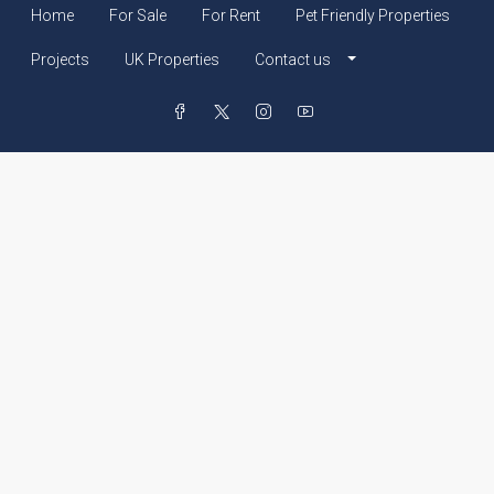
Home
For Sale
For Rent
Pet Friendly Properties
Projects
UK Properties
Contact us