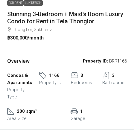
FOR RENT
LUX DESIGN
Stunning 3-Bedroom + Maid’s Room Luxury
Condo for Rent in Tela Thonglor
Thong Lor, Sukhumvit
฿300,000
/month
Overview
Property ID:
BRR1166
Condos &
1166
3
3
Apartments
Property ID
Bedrooms
Bathrooms
Property
Type
200 sqm²
1
Area Size
Garage