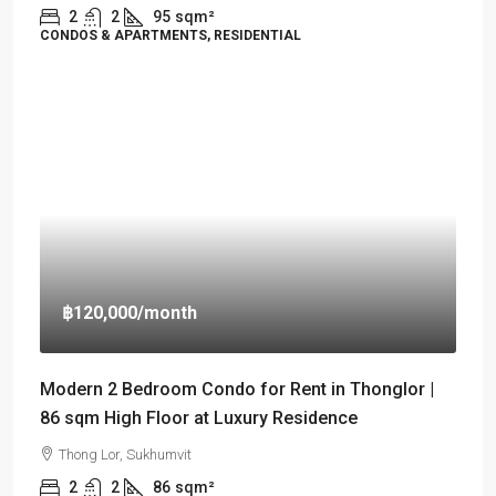
2
2
95
sqm²
CONDOS & APARTMENTS, RESIDENTIAL
฿120,000
/month
Modern 2 Bedroom Condo for Rent in Thonglor |
86 sqm High Floor at Luxury Residence
Thong Lor, Sukhumvit
2
2
86
sqm²