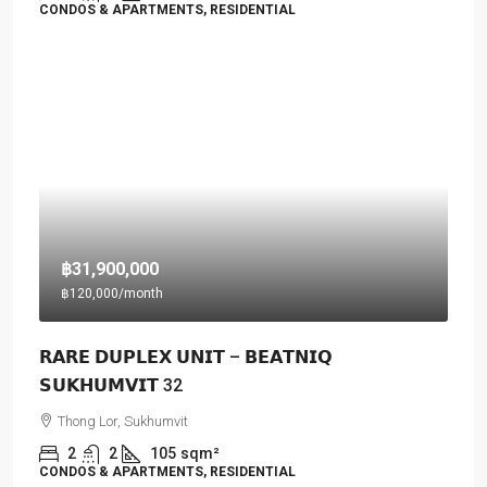
CONDOS & APARTMENTS, RESIDENTIAL
฿31,900,000
฿120,000
/month
𝗥𝗔𝗥𝗘 𝗗𝗨𝗣𝗟𝗘𝗫 𝗨𝗡𝗜𝗧 – 𝗕𝗘𝗔𝗧𝗡𝗜𝗤
𝗦𝗨𝗞𝗛𝗨𝗠𝗩𝗜𝗧 32
Thong Lor, Sukhumvit
2
2
105
sqm²
CONDOS & APARTMENTS, RESIDENTIAL