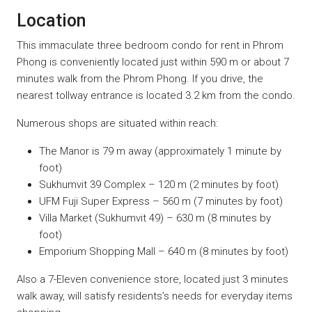
Location
This immaculate three bedroom condo for rent in Phrom
Phong is conveniently located just within 590 m or about 7
minutes walk from the Phrom Phong. If you drive, the
nearest tollway entrance is located 3.2 km from the condo.
Numerous shops are situated within reach:
The Manor is 79 m away (approximately 1 minute by
foot)
Sukhumvit 39 Complex – 120 m (2 minutes by foot)
UFM Fuji Super Express – 560 m (7 minutes by foot)
Villa Market (Sukhumvit 49) – 630 m (8 minutes by
foot)
Emporium Shopping Mall – 640 m (8 minutes by foot)
Also a 7-Eleven convenience store, located just 3 minutes
walk away, will satisfy residents’s needs for everyday items