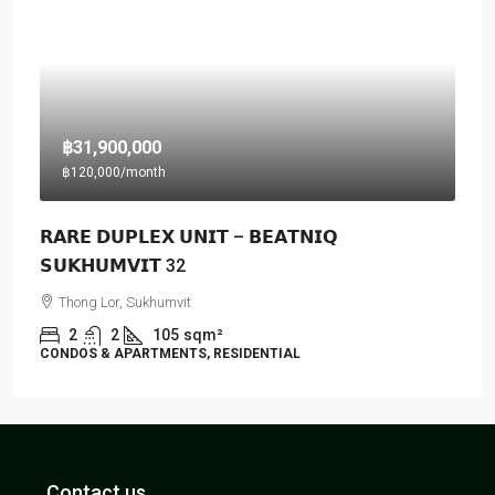
฿31,900,000
฿120,000
/month
𝗥𝗔𝗥𝗘 𝗗𝗨𝗣𝗟𝗘𝗫 𝗨𝗡𝗜𝗧 – 𝗕𝗘𝗔𝗧𝗡𝗜𝗤
𝗦𝗨𝗞𝗛𝗨𝗠𝗩𝗜𝗧 32
Thong Lor, Sukhumvit
2
2
105
sqm²
CONDOS & APARTMENTS, RESIDENTIAL
Contact us