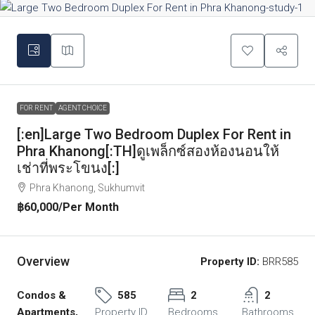
FOR RENT
AGENT CHOICE
[:en]Large Two Bedroom Duplex For Rent in
Phra Khanong[:TH]ดูเพล็กซ์สองห้องนอนให้
เช่าที่พระโขนง[:]
Phra Khanong, Sukhumvit
฿60,000
/Per Month
Overview
Property ID:
BRR585
Condos &
585
2
2
Apartments,
Property ID
Bedrooms
Bathrooms