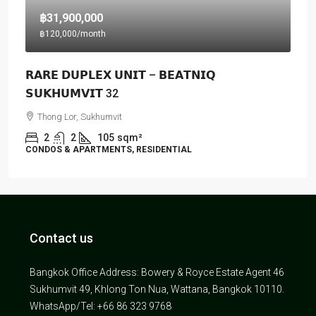
฿31,900,000
฿120,000
/month
𝗥𝗔𝗥𝗘 𝗗𝗨𝗣𝗟𝗘𝗫 𝗨𝗡𝗜𝗧 – 𝗕𝗘𝗔𝗧𝗡𝗜𝗤
𝗦𝗨𝗞𝗛𝗨𝗠𝗩𝗜𝗧 32
Thong Lor, Sukhumvit
2
2
105
sqm²
CONDOS & APARTMENTS, RESIDENTIAL
Contact us
Bangkok Office Address: Bowery & Royce Estate Agent 46
Sukhumvit 49, Khlong Ton Nua, Wattana, Bangkok 10110.
WhatsApp/Tel: +66 86 323 9768