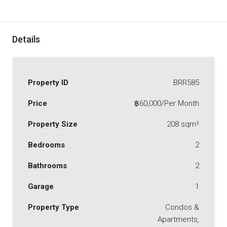
Details
Property ID
BRR585
Price
฿60,000/Per Month
Property Size
208 sqm²
Bedrooms
2
Bathrooms
2
Garage
1
Property Type
Condos &
Apartments,