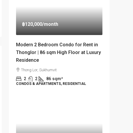
฿120,000
/month
Modern 2 Bedroom Condo for Rent in
Thonglor | 86 sqm High Floor at Luxury
Residence
Thong Lor, Sukhumvit
2
2
86
sqm²
CONDOS & APARTMENTS, RESIDENTIAL