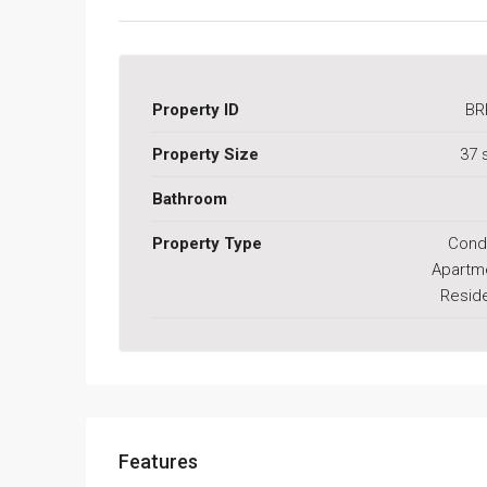
Property ID
BR
Property Size
37 
Bathroom
Property Type
Cond
Apartm
Reside
Features