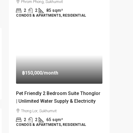
Phrom Phong, Sukhumvit
2
2
85
sqm²
CONDOS & APARTMENTS, RESIDENTIAL
฿150,000
/month
Pet Friendly 2 Bedroom Suite Thonglor
| Unlimited Water Supply & Electricity
Thong Lor, Sukhumvit
2
2
65
sqm²
CONDOS & APARTMENTS, RESIDENTIAL