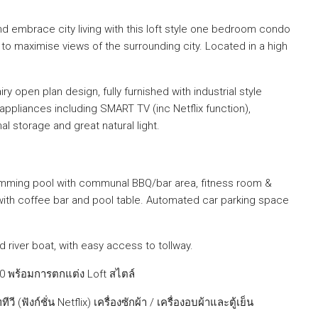
nd embrace city living with this loft style one bedroom condo
to maximise views of the surrounding city. Located in a high
y open plan design, fully furnished with industrial style
appliances including SMART TV (inc Netflix function),
al storage and great natural light.
swimming pool with communal BBQ/bar area, fitness room &
with coffee bar and pool table. Automated car parking space
 river boat, with easy access to tollway.
20 พร้อมการตกแต่ง Loft สไตล์
(ฟังก์ชั่น Netflix) เครื่องซักผ้า / เครื่องอบผ้าและตู้เย็น