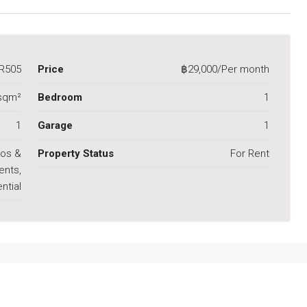
R505
Price
฿29,000/Per month
sqm²
Bedroom
1
1
Garage
1
os &
Property Status
For Rent
ents,
ntial