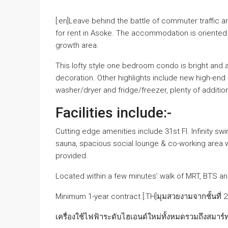
[:en]Leave behind the battle of commuter traffic a
for rent in Asoke. The accommodation is oriented 
growth area.
This lofty style one bedroom condo is bright and air
decoration. Other highlights include new high-end 
washer/dryer and fridge/freezer, plenty of addition
Facilities include:-
Cutting edge amenities include 31st Fl. Infinity 
sauna, spacious social lounge & co-working area 
provided.
Located within a few minutes’ walk of MRT, BTS and
Minimum 1-year contract.[:TH]มุมสวยงามจากชั้นที่ 
เครื่องใช้ไฟฟ้าระดับไฮเอนด์ใหม่ทั้งหมดรวมถึงสมาร์ททีวี 