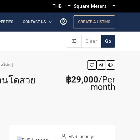
THB
Square Meters
PERTIES
CONTACT US
CREATE A LISTING
Clear
Go
่อโศก[:]
฿29,000
/Per
]คอนโดสวย
month
BNR Listings