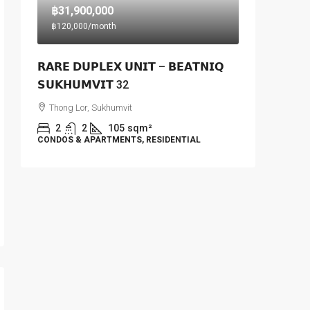
฿31,900,000
฿120,000
/month
𝗥𝗔𝗥𝗘 𝗗𝗨𝗣𝗟𝗘𝗫 𝗨𝗡𝗜𝗧 – 𝗕𝗘𝗔𝗧𝗡𝗜𝗤
𝗦𝗨𝗞𝗛𝗨𝗠𝗩𝗜𝗧 32
Thong Lor, Sukhumvit
2
2
105
sqm²
CONDOS & APARTMENTS, RESIDENTIAL