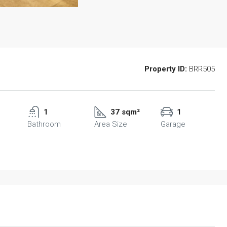
Property ID:
BRR505
1
37 sqm²
1
Bathroom
Area Size
Garage