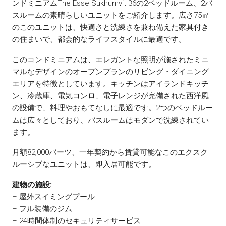
ンドミニアムThe Esse Sukhumvit 36の2ベッドルーム、2バ
スルームの素晴らしいユニットをご紹介します。広さ75㎡
のこのユニットは、快適さと洗練さを兼ね備えた家具付き
の住まいで、都会的なライフスタイルに最適です。
このコンドミニアムは、エレガントな照明が施されたミニ
マルなデザインのオープンプランのリビング・ダイニング
エリアを特徴としています。キッチンはアイランドキッチ
ン、冷蔵庫、電気コンロ、電子レンジが完備された西洋風
の設備で、料理やおもてなしに最適です。2つのベッドルー
ムは広々としており、バスルームはモダンで洗練されてい
ます。
月額82,000バーツ、一年契約から賃貸可能なこのエクスク
ルーシブなユニットは、即入居可能です。
建物の施設:
– 屋外スイミングプール
– フル装備のジム
– 24時間体制のセキュリティサービス