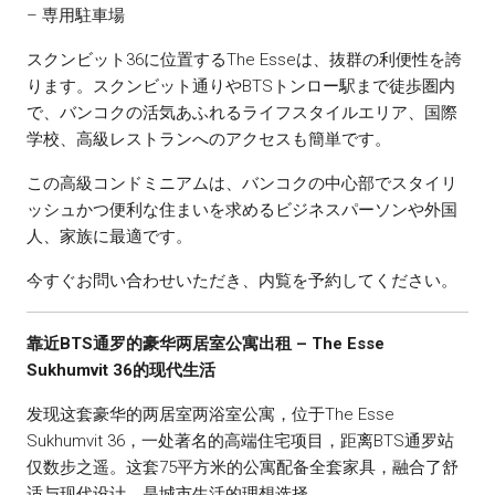
– 専用駐車場
スクンビット36に位置するThe Esseは、抜群の利便性を誇
ります。スクンビット通りやBTSトンロー駅まで徒歩圏内
で、バンコクの活気あふれるライフスタイルエリア、国際
学校、高級レストランへのアクセスも簡単です。
この高級コンドミニアムは、バンコクの中心部でスタイリ
ッシュかつ便利な住まいを求めるビジネスパーソンや外国
人、家族に最適です。
今すぐお問い合わせいただき、内覧を予約してください。
靠近BTS通罗的豪华两居室公寓出租 – The Esse
Sukhumvit 36的现代生活
发现这套豪华的两居室两浴室公寓，位于The Esse
Sukhumvit 36，一处著名的高端住宅项目，距离BTS通罗站
仅数步之遥。这套75平方米的公寓配备全套家具，融合了舒
适与现代设计，是城市生活的理想选择。