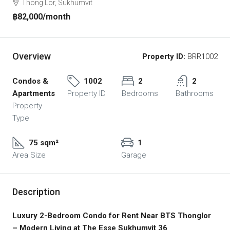
Thong Lor, Sukhumvit
฿82,000
/month
Overview
Property ID:
BRR1002
Condos &
1002
2
2
Apartments
Property ID
Bedrooms
Bathrooms
Property
Type
75 sqm²
1
Area Size
Garage
Description
Luxury 2-Bedroom Condo for Rent Near BTS Thonglor
– Modern Living at The Esse Sukhumvit 36