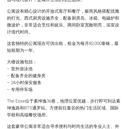
公寓设有精心设计的开放式客厅和餐厅，极简风格搭配优雅
的灯光。西式厨房设施齐全，配备厨房岛、冰箱、电磁炉和
微波炉，非常适合烹饪和娱乐。两间卧室宽敞明亮，浴室设
计现代时尚。
这套独特的公寓现在可供出租，租金为每月82,000泰铢，最
短租期为一年。
大楼设施包括：
– 室外游泳池
– 配备齐全的健身房
– 24小时保安服务
– 专用停车场
The Esse位于素坤逸36巷，地理位置优越，步行即可到达素
坤逸路和BTS通罗站。方便前往曼谷的热门生活区域、国际
学校和高端餐饮场所。
这套豪华公寓非常适合寻求便利与时尚生活的专业人士、外