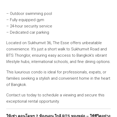
– Outdoor swimming pool
– Fully equipped gym
– 24-hour security service
– Dedicated car parking
Located on Sukhumvit 36, The Esse offers unbeatable
convenience. It’s just a short walk to Sukhumvit Road and
BTS Thonglor, ensuring easy access to Bangkok’s vibrant
lifestyle hubs, international schools, and fine dining options.
This luxurious condo is ideal for professionals, expats, or
families seeking a stylish and convenient home in the heart
of Bangkok.
Contact us today to schedule a viewing and secure this
exceptional rental opportunity.
ให้เช่า คอนโดหรู 2 ห้องนอน ใกล้ BTS ทองหล่อ – ใช้ชีวิตอย่าง