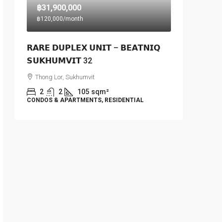
฿31,900,000
฿120,000
/month
𝗥𝗔𝗥𝗘 𝗗𝗨𝗣𝗟𝗘𝗫 𝗨𝗡𝗜𝗧 – 𝗕𝗘𝗔𝗧𝗡𝗜𝗤
𝗦𝗨𝗞𝗛𝗨𝗠𝗩𝗜𝗧 32
Thong Lor, Sukhumvit
2
2
105
sqm²
CONDOS & APARTMENTS, RESIDENTIAL