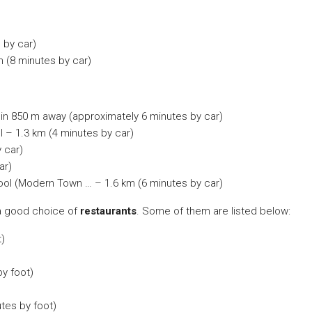
 by car)
 (8 minutes by car)
thin 850 m away (approximately 6 minutes by car)
l – 1.3 km (4 minutes by car)
 car)
ar)
ol (Modern Town … – 1.6 km (6 minutes by car)
 a good choice of
restaurants
. Some of them are listed below:
t)
y foot)
tes by foot)