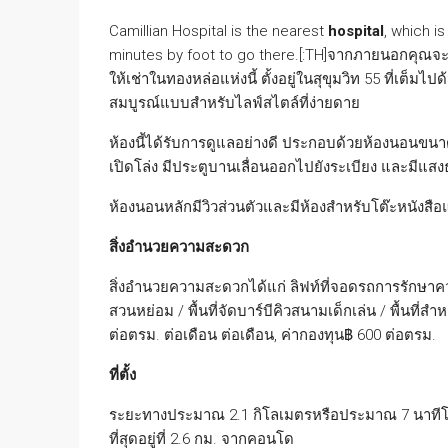
Camillian Hospital is the nearest
hospital
, which i
minutes by foot to go there.[:TH]จากภายนอกคุณจะเ
ให้เช่าในทองหล่อแห่งนี้ ตั้งอยู่ในสุขุมวิท 55 ที่เต็
สมบูรณ์แบบสำหรับไลฟ์สไตล์ที่ง่ายดาย
ห้องนี้ได้รับการดูแลอย่างดี ประกอบด้วยห้องนอนขนาด
เปิดโล่ง มีประตูบานเลื่อนออกไปยังระเบียง และมีแสงธ
ห้องนอนหลักมีวิวส่วนตัวและมีห้องสำหรับโต๊ะหนังสือและท
สิ่งอำนวยความสะดวก
สิ่งอำนวยความสะดวกได้แก่ ลิฟท์ที่จอดรถการรักษาค
สวนหย่อม / พื้นที่จัดบาร์บีคิวสนามเด็กเล่น / พื้นท
ต่อตรม. ต่อเดือน ต่อเดือน, ค่ากองทุน฿ 600 ต่อตรม.
ที่ตั้ง
ระยะทางประมาณ 2.1 กิโลเมตรหรือประมาณ 7 นาทีโด
ที่สุดอยู่ที่ 2.6 กม. จากคอนโด