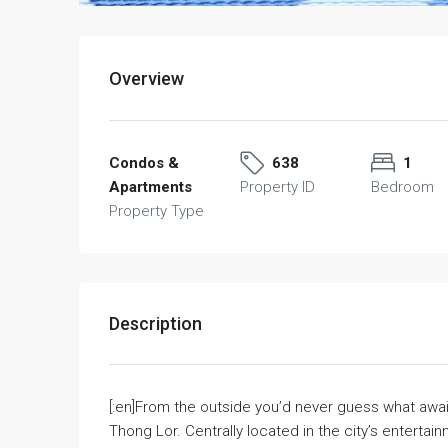
Overview
Condos &
638
1
Apartments
Property ID
Bedroom
Property Type
Description
[:en]From the outside you’d never guess what awa
Thong Lor. Centrally located in the city’s entertai