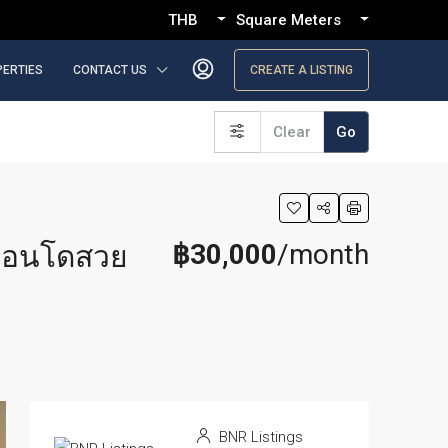
THB
Square Meters
PERTIES
CONTACT US
CREATE A LISTING
Clear
Go
฿30,000
/month
]คอนโดสวย
BNR Listings