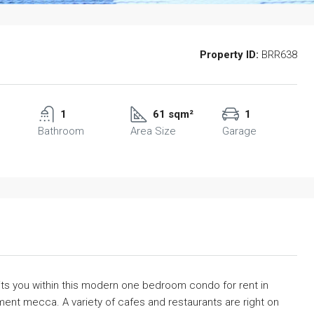
Property ID:
BRR638
1
61 sqm²
1
Bathroom
Area Size
Garage
its you within this modern one bedroom condo for rent in
nment mecca. A variety of cafes and restaurants are right on