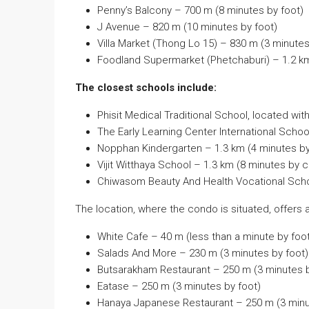
Penny’s Balcony – 700 m (8 minutes by foot)
J Avenue – 820 m (10 minutes by foot)
Villa Market (Thong Lo 15) – 830 m (3 minutes
Foodland Supermarket (Phetchaburi) – 1.2 km
The closest schools include:
Phisit Medical Traditional School, located wi
The Early Learning Center International Schoo
Nopphan Kindergarten – 1.3 km (4 minutes by
Vijit Witthaya School – 1.3 km (8 minutes by c
Chiwasom Beauty And Health Vocational Scho
The location, where the condo is situated, offers
White Cafe – 40 m (less than a minute by foo
Salads And More – 230 m (3 minutes by foot)
Butsarakham Restaurant – 250 m (3 minutes b
Eatase – 250 m (3 minutes by foot)
Hanaya Japanese Restaurant – 250 m (3 minu