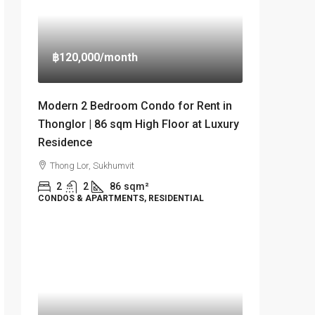
฿120,000
/month
Modern 2 Bedroom Condo for Rent in
Thonglor | 86 sqm High Floor at Luxury
Residence
Thong Lor, Sukhumvit
2
2
86
sqm²
CONDOS & APARTMENTS, RESIDENTIAL