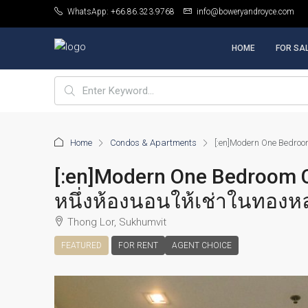
WhatsApp: +66.86.323.9768
info@boweryandroyce.com
HOME
FOR SA
Home
Condos & Apartments
[:en]Modern One Bedroo
[:en]Modern One Bedroom 
หนึ่งห้องนอนให้เช่าในทองหล่
Thong Lor, Sukhumvit
FEATURED
FOR RENT
AGENT CHOICE