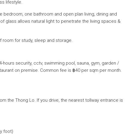
s lifestyle.
e bedroom, one bathroom and open plan living, dining and
of glass allows natural light to penetrate the living spaces &
f room for study, sleep and storage.
 24-hours security, cctv, swimming pool, sauna, gym, garden /
estaurant on premise. Common fee is ฿40 per sqm per month.
om the Thong Lo. If you drive, the nearest tollway entrance is
y foot)