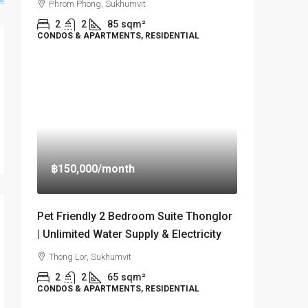
Phrom Phong, Sukhumvit
2
2
85
sqm²
CONDOS & APARTMENTS, RESIDENTIAL
฿150,000
/month
Pet Friendly 2 Bedroom Suite Thonglor
| Unlimited Water Supply & Electricity
Thong Lor, Sukhumvit
2
2
65
sqm²
CONDOS & APARTMENTS, RESIDENTIAL