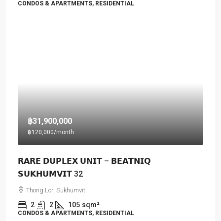
CONDOS & APARTMENTS, RESIDENTIAL
฿31,900,000
฿120,000
/month
𝗥𝗔𝗥𝗘 𝗗𝗨𝗣𝗟𝗘𝗫 𝗨𝗡𝗜𝗧 – 𝗕𝗘𝗔𝗧𝗡𝗜𝗤
𝗦𝗨𝗞𝗛𝗨𝗠𝗩𝗜𝗧 32
Thong Lor, Sukhumvit
2
2
105
sqm²
CONDOS & APARTMENTS, RESIDENTIAL