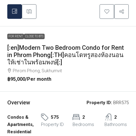
FOR RENT
CLOSE TO BTS
[:en]Modern Two Bedroom Condo for Rent
in Phrom Phong[:TH]คอนโดหรูสองห้องนอน
ให้เช่าในพร้อมพงษ์[:]
Phrom Phong, Sukhumvit
฿95,000
/Per month
Overview
Property ID:
BRR575
Condos &
575
2
2
Apartments,
Property ID
Bedrooms
Bathrooms
Residential