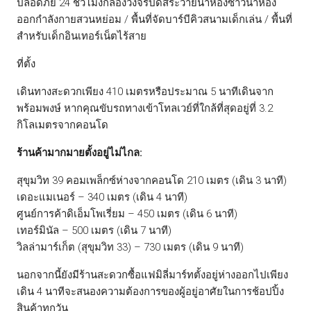
ปลอดภัย 24 ชั่วโมงกล้องวงจรปิดสระว่ายน้ำห้องซาวน่าห้อง
ออกกำลังกายสวนหย่อม / พื้นที่จัดบาร์บีคิวสนามเด็กเล่น / พื้นที่
สำหรับเด็กอินเทอร์เน็ตไร้สาย
ที่ตั้ง
เดินทางสะดวกเพียง 410 เมตรหรือประมาณ 5 นาทีเดินจาก
พร้อมพงษ์ หากคุณขับรถทางเข้าโทลเวย์ที่ใกล้ที่สุดอยู่ที่ 3.2
กิโลเมตรจากคอนโด
ร้านค้ามากมายตั้งอยู่ไม่ไกล:
สุขุมวิท 39 คอมเพล็กซ์ห่างจากคอนโด 210 เมตร (เดิน 3 นาที)
เดอะแมเนอร์ – 340 เมตร (เดิน 4 นาที)
ศูนย์การค้าดิเอ็มโพเรี่ยม – 450 เมตร (เดิน 6 นาที)
เทอร์มินัล – 500 เมตร (เดิน 7 นาที)
วิลล่ามาร์เก็ต (สุขุมวิท 33) – 730 เมตร (เดิน 9 นาที)
นอกจากนี้ยังมีร้านสะดวกซื้อแฟมิลี่มาร์ทตั้งอยู่ห่างออกไปเพียง
เดิน 4 นาทีจะสนองความต้องการของผู้อยู่อาศัยในการช้อปปิ้ง
สินค้าทุกวัน