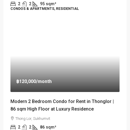
2
2
95
sqm²
CONDOS & APARTMENTS, RESIDENTIAL
฿120,000
/month
Modern 2 Bedroom Condo for Rent in Thonglor |
86 sqm High Floor at Luxury Residence
Thong Lor, Sukhumvit
2
2
86
sqm²