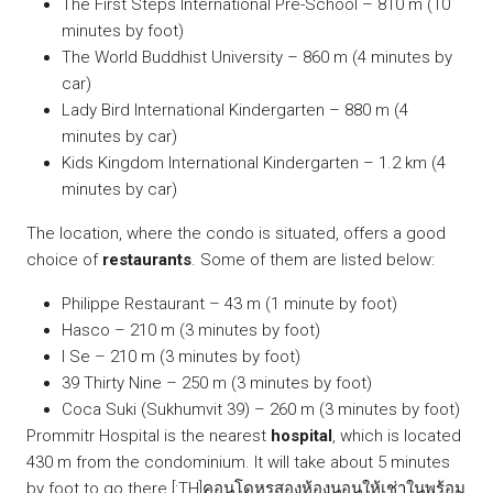
The First Steps International Pre-School – 810 m (10
minutes by foot)
The World Buddhist University – 860 m (4 minutes by
car)
Lady Bird International Kindergarten – 880 m (4
minutes by car)
Kids Kingdom International Kindergarten – 1.2 km (4
minutes by car)
The location, where the condo is situated, offers a good
choice of
restaurants
. Some of them are listed below:
Philippe Restaurant – 43 m (1 minute by foot)
Hasco – 210 m (3 minutes by foot)
I Se – 210 m (3 minutes by foot)
39 Thirty Nine – 250 m (3 minutes by foot)
Coca Suki (Sukhumvit 39) – 260 m (3 minutes by foot)
Prommitr Hospital is the nearest
hospital
, which is located
430 m from the condominium. It will take about 5 minutes
by foot to go there.[:TH]คอนโดหรูสองห้องนอนให้เช่าในพร้อม