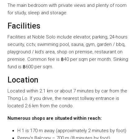
The main bedroom with private views and plenty of room
for study, sleep and storage.
Facilities
Facilities at Noble Solo include elevator, parking, 24-hours
security, cctv, swimming pool, sauna, gym, garden / bbq,
playground / kid’s area, shop on premise, restaurant on
premise. Common fee is ฿40 per sqm per month. Sinking
fund is ฿600 per sqm.
Location
Located within 2.1 km or about 7 minutes by car from the
Thong Lo. If you drive, the nearest tollway entrance is
located 2.6 km from the condo.
Numerous shops are situated within reach:
H 1 is 170 m away (approximately 2 minutes by foot)
Penny’s Balcony – 700 m (8 minutes by foot)