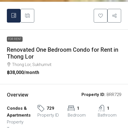
FOR RENT
Renovated One Bedroom Condo for Rent in
Thong Lor
Thong Lor, Sukhumvit
฿38,000
/month
Overview
Property ID:
BRR729
Condos &
729
1
1
Apartments
Property ID
Bedroom
Bathroom
Property