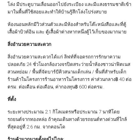
โล่ง มีประตูบานเลื่อนออกไปยังระเบียง และมีแสงธรรมชาติเข้า
มาในพื้นที่ใช้สอยและทำให้บ้านรู้สึกโล่งโปร่งสบาย
ห้องนอนหลักมีวิวส่วนตัวและมีห้องสำหรับโต๊ะหนังสือและที่ตู้
เสื้อผ้าบิวท์อิน และ ตู้เสื้อผ้าต่างหากหนึ่งตู้ไว้เก็บของมากมาย
สิ่งอำนวยความสะดวก
สิ่งอำนวยความสะดวกได้แก่ ลิฟท์ที่จอดรถการรักษาความ
ปลอดภัย 24 ชั่วโมงกล้องวงจรปิดสระว่ายน้ำห้องซาวน่าฟิตเนส
สวนหย่อม / พื้นที่จัดบาร์บีคิวสนามเด็กเล่น / พื้นที่สำหรับเด็ก
ร้านค้าในโครงการร้านอาหารในโครงการ ค่าส่วนกลาง฿ 40 ต่อ
ตรม. ต่อเดือน ต่อเดือน, ค่ากองทุน฿ 600 ต่อตรม.
ที่ตั้ง
ระยะทางประมาณ 2.1 กิโลเมตรหรือประมาณ 7 นาทีโดย
รถยนต์จากทองหล่อ ถ้าคุณเดินทางด้วยรถยนต์ทางด่วนที่ใกล้
ที่สุดอยู่ที่ 2.6 กม. จากคอนโด
ร้านค้ามากมายตั้งอยู่ไม่ไกล: