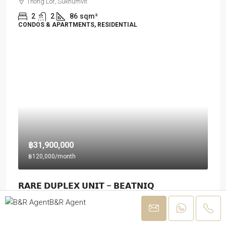
Thong Lor, Sukhumvit
2
2
86
sqm²
CONDOS & APARTMENTS, RESIDENTIAL
฿31,900,000
฿120,000
/month
𝗥𝗔𝗥𝗘 𝗗𝗨𝗣𝗟𝗘𝗫 𝗨𝗡𝗜𝗧 – 𝗕𝗘𝗔𝗧𝗡𝗜𝗤
𝗦𝗨𝗞𝗛𝗨𝗠𝗩𝗜𝗧 32
B&R Agent
Thong Lor, Sukhumvit