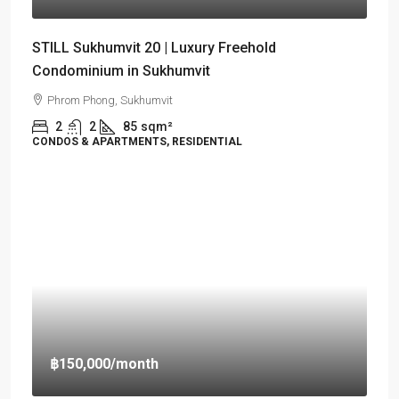
STILL Sukhumvit 20 | Luxury Freehold
Condominium in Sukhumvit
Phrom Phong, Sukhumvit
2
2
85
sqm²
CONDOS & APARTMENTS, RESIDENTIAL
฿150,000
/month