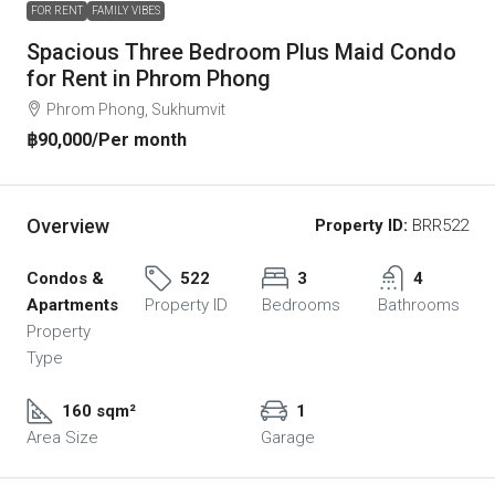
FOR RENT
FAMILY VIBES
Spacious Three Bedroom Plus Maid Condo
for Rent in Phrom Phong
Phrom Phong, Sukhumvit
฿90,000
/Per month
Overview
Property ID:
BRR522
Condos &
522
3
4
Apartments
Property ID
Bedrooms
Bathrooms
Property
Type
160 sqm²
1
Area Size
Garage