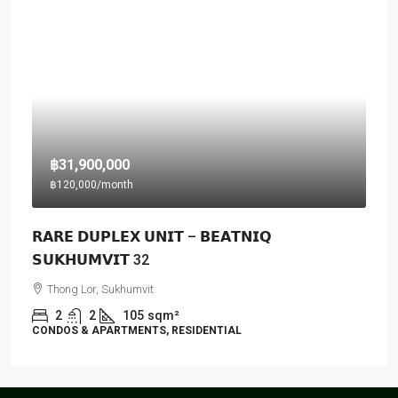
฿31,900,000
฿120,000
/month
𝗥𝗔𝗥𝗘 𝗗𝗨𝗣𝗟𝗘𝗫 𝗨𝗡𝗜𝗧 – 𝗕𝗘𝗔𝗧𝗡𝗜𝗤
𝗦𝗨𝗞𝗛𝗨𝗠𝗩𝗜𝗧 32
Thong Lor, Sukhumvit
2
2
105
sqm²
CONDOS & APARTMENTS, RESIDENTIAL