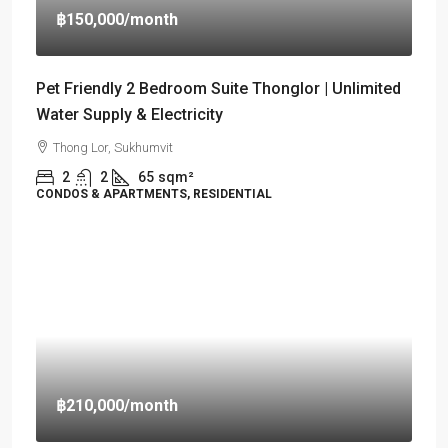
฿150,000
/month
Pet Friendly 2 Bedroom Suite Thonglor | Unlimited
Water Supply & Electricity
Thong Lor, Sukhumvit
2
2
65
sqm²
CONDOS & APARTMENTS, RESIDENTIAL
฿210,000
/month