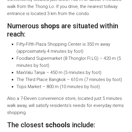
walk from the Thong Lo. If you drive, the nearest tollway
entrance is located 3 km from the condo.
Numerous
shops
are situated within
reach:
Fifty-Fifth Plaza Shopping Center is 350 m away
(approximately 4 minutes by foot)
Foodland Supermarket (8 Thonglor Fl.LG) – 420 m (5
minutes by foot)
MaxValu Tanjai – 450 m (5 minutes by foot)
The Third Place Bangkok – 610 m (7 minutes by foot)
Tops Market – 800 m (10 minutes by foot)
Also a 7-Eleven convenience store, located just 5 minutes
walk away, will satisfy residents’s needs for everyday items
shopping.
The closest
schools
include: