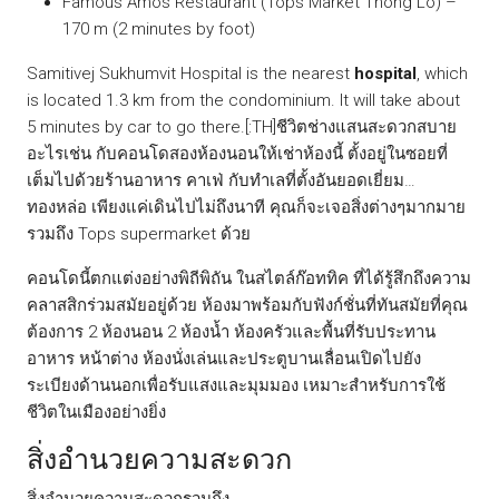
Famous Amos Restaurant (Tops Market Thong Lo) –
170 m (2 minutes by foot)
Samitivej Sukhumvit Hospital is the nearest
hospital
, which
is located 1.3 km from the condominium. It will take about
5 minutes by car to go there.[:TH]ชีวิตช่างแสนสะดวกสบาย
อะไรเช่น กับคอนโดสองห้องนอนให้เช่าห้องนี้ ตั้งอยู่ในซอยที่
เต็มไปด้วยร้านอาหาร คาเฟ่ กับทำเลที่ตั้งอันยอดเยี่ยม…
ทองหล่อ เพียงแค่เดินไปไม่ถึงนาที คุณก็จะเจอสิ่งต่างๆมากมาย
รวมถึง Tops supermarket ด้วย
คอนโดนี้ตกแต่งอย่างพิถีพิถัน ในสไตล์ก๊อททิค ที่ได้รู้สึกถึงความ
คลาสสิกร่วมสมัยอยู่ด้วย ห้องมาพร้อมกับฟังก์ชั่นที่ทันสมัยที่คุณ
ต้องการ 2 ห้องนอน 2 ห้องน้ำ ห้องครัวและพื้นที่รับประทาน
อาหาร หน้าต่าง ห้องนั่งเล่นและประตูบานเลื่อนเปิดไปยัง
ระเบียงด้านนอกเพื่อรับแสงและมุมมอง เหมาะสำหรับการใช้
ชีวิตในเมืองอย่างยิ่ง
สิ่งอำนวยความสะดวก
สิ่งอำนวยความสะดวกรวมถึง