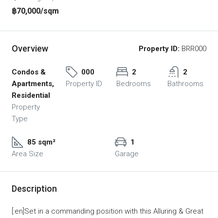
฿70,000
/sqm
Overview
Property ID:
BRR000
Condos &
000
2
2
Apartments,
Property ID
Bedrooms
Bathrooms
Residential
Property
Type
85 sqm²
1
Area Size
Garage
Description
[:en]Set in a commanding position with this Alluring & Great