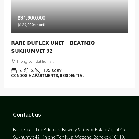
฿31,900,000
฿120,000
/month
𝗥𝗔𝗥𝗘 𝗗𝗨𝗣𝗟𝗘𝗫 𝗨𝗡𝗜𝗧 – 𝗕𝗘𝗔𝗧𝗡𝗜𝗤
𝗦𝗨𝗞𝗛𝗨𝗠𝗩𝗜𝗧 32
Thong Lor, Sukhumvit
2
2
105
sqm²
CONDOS & APARTMENTS, RESIDENTIAL
Contact us
Bangkok Office Address: Bowery & Royce Estate Agent 46
Sukhumvit 49, Khlong Ton Nua, Wattana, Bangkok 10110.