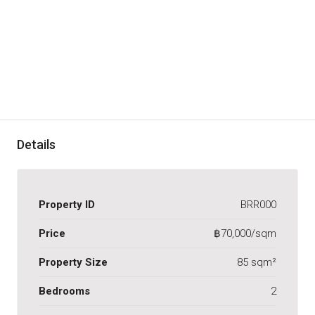
Details
Property ID
BRR000
Price
฿70,000/sqm
Property Size
85 sqm²
Bedrooms
2