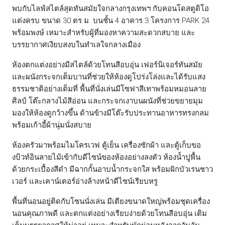
พบกับไลฟ์สไตล์สุดทันสมัยใจกลางกรุงเทพฯ กับคอนโดสตูดิโอ
แต่งครบ ขนาด 30 ตร.ม. บนชั้น 4 อาคาร 3 โครงการ PARK 24
พร้อมพงษ์ เหมาะสำหรับผู้ที่มองหาความสะดวกสบาย และ
บรรยากาศเงียบสงบในทำเลใจกลางเมือง
ห้องตกแต่งอย่างมีสไตล์ด้วยโทนสีอบอุ่น เฟอร์นิเจอร์ทันสมัย
และผนังกระจกเต็มบานที่ช่วยให้ห้องดูโปร่งโล่งและได้รับแสง
ธรรมชาติอย่างเต็มที่ พื้นที่นั่งเล่นมีโซฟาสีเทาพร้อมหมอนลาย
ศิลป์ โต๊ะกลางไม้สีอ่อน และกระจกเงาบนผนังที่ช่วยขยายมุม
มองให้ห้องดูกว้างขึ้น ด้านข้างมีโต๊ะรับประทานอาหารทรงกลม
พร้อมเก้าอี้ผ้านุ่มนั่งสบาย
ห้องครัวมาพร้อมไมโครเวฟ ตู้เย็น เครื่องซักผ้า และตู้เก็บขอ
งบิวท์อินลายไม้เข้ากับดีไซน์ของห้องอย่างลงตัว ห้องน้ำปูพื้น
ด้วยกระเบื้องสีดำ มีฉากกั้นอาบน้ำกระจกใส พร้อมฝักบัวเรนชาว
เวอร์ และเคาน์เตอร์อ่างล้างหน้าดีไซน์เรียบหรู
พื้นที่นอนอยู่ติดกับโซนนั่งเล่น มีเตียงขนาดใหญ่พร้อมชุดเครื่อง
นอนคุณภาพดี และตกแต่งอย่างเรียบง่ายด้วยโทนสีอบอุ่น เติม