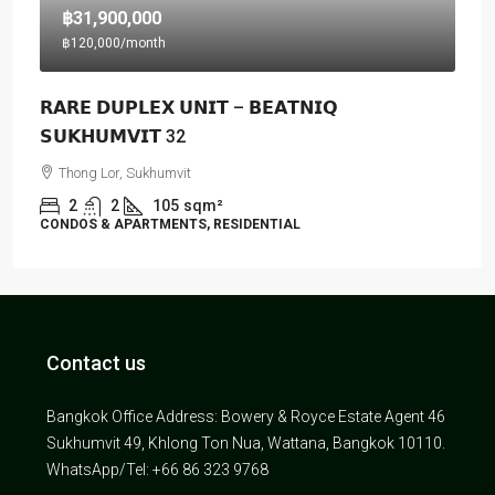
฿31,900,000
฿120,000
/month
𝗥𝗔𝗥𝗘 𝗗𝗨𝗣𝗟𝗘𝗫 𝗨𝗡𝗜𝗧 – 𝗕𝗘𝗔𝗧𝗡𝗜𝗤
𝗦𝗨𝗞𝗛𝗨𝗠𝗩𝗜𝗧 32
Thong Lor, Sukhumvit
2
2
105
sqm²
CONDOS & APARTMENTS, RESIDENTIAL
Contact us
Bangkok Office Address: Bowery & Royce Estate Agent 46
Sukhumvit 49, Khlong Ton Nua, Wattana, Bangkok 10110.
WhatsApp/Tel: +66 86 323 9768