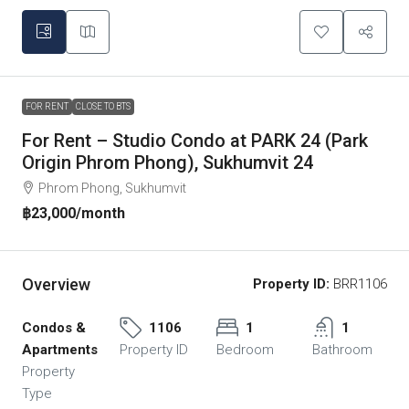
FOR RENT
CLOSE TO BTS
For Rent – Studio Condo at PARK 24 (Park
Origin Phrom Phong), Sukhumvit 24
Phrom Phong, Sukhumvit
฿23,000
/month
Overview
Property ID:
BRR1106
Condos &
1106
1
1
Apartments
Property ID
Bedroom
Bathroom
Property
Type