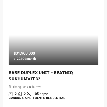
฿31,900,000
฿120,000
/month
𝗥𝗔𝗥𝗘 𝗗𝗨𝗣𝗟𝗘𝗫 𝗨𝗡𝗜𝗧 – 𝗕𝗘𝗔𝗧𝗡𝗜𝗤
𝗦𝗨𝗞𝗛𝗨𝗠𝗩𝗜𝗧 32
Thong Lor, Sukhumvit
2
2
105
sqm²
CONDOS & APARTMENTS, RESIDENTIAL