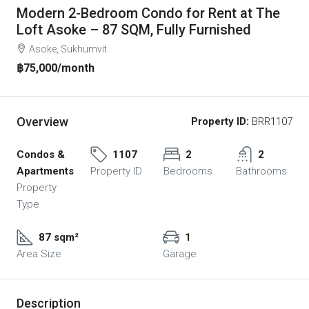
Modern 2-Bedroom Condo for Rent at The
Loft Asoke – 87 SQM, Fully Furnished
Asoke, Sukhumvit
฿75,000
/month
Overview
Property ID:
BRR1107
Condos &
1107
2
2
Apartments
Property ID
Bedrooms
Bathrooms
Property
Type
87 sqm²
1
Area Size
Garage
Description