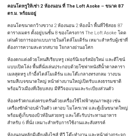
คอนโดหรูให้เช่า 2 ห้องนอน ที่ The Loft Asoke – ขนาด 87
ตร.ม. พร้อมอยู่
คอนโดขนาดกว้างขวาง 2 ห้องนอน 2 ห้องน้ำ พื้นที่ใช้สอย 87
ตารางเมตร ตั้งอยู่บนชั้น 8 ของโครงการ The Loft Asoke โดด
เด่นด้วยการออกแบบภายในสไตล์โมเดิร์น เหมาะสำหรับผู้เช่าที่
ต้องการความสะดวกสบาย ใจกลางย่านอโศก
ห้องตกแต่งด้วยโทนสีเรียบหรู เฟอร์นิเจอร์สมัยใหม่ และดีไซน์
แบบเปิดโล่ง พื้นที่นั่งเล่นประกอบด้วยโซฟาหนังสีน้ำตาลคารา
เมลสุดหรู เก้าอี้สไตล์โมเดิร์น และโต๊ะกลางทรงกลม วางบน
พรมสีเบจขนาดใหญ่ หน้าต่างบานใหญ่เปิดรับแสงธรรมชาติ
พร้อมวิวเมืองที่เงียบสงบ มีทีวีจอแบนและระเบียงส่วนตัว
ห้องครัวตกแต่งครบครันด้วยเครื่องใช้ไฟฟ้าคุณภาพสูง เช่น
เครื่องซักผ้าอบผ้าในตัว เตาอบ ไมโครเวฟ และตู้เย็นขนาดใหญ่
พร้อมตู้เก็บของบิวท์อินสวยหรู และโต๊ะรับประทานอาหาร
สำหรับ 6 ที่นั่ง เหมาะสำหรับการใช้งานและสังสรรค์
ห้องนอนหลักมีเตียงคิงไซส์ ทีวี โต๊ะทำงาน และหน้าต่างกระจก