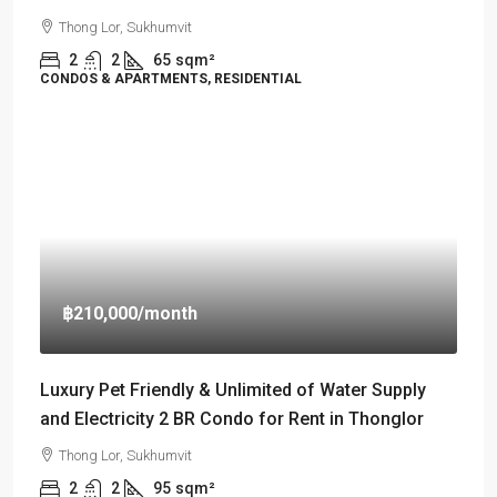
Thong Lor, Sukhumvit
2
2
65
sqm²
CONDOS & APARTMENTS, RESIDENTIAL
฿210,000
/month
Luxury Pet Friendly & Unlimited of Water Supply
and Electricity 2 BR Condo for Rent in Thonglor
Thong Lor, Sukhumvit
2
2
95
sqm²