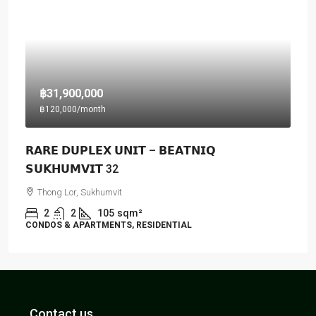
฿31,900,000
฿120,000
/month
𝗥𝗔𝗥𝗘 𝗗𝗨𝗣𝗟𝗘𝗫 𝗨𝗡𝗜𝗧 – 𝗕𝗘𝗔𝗧𝗡𝗜𝗤
𝗦𝗨𝗞𝗛𝗨𝗠𝗩𝗜𝗧 32
Thong Lor, Sukhumvit
2
2
105
sqm²
CONDOS & APARTMENTS, RESIDENTIAL
Contact us