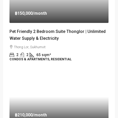
฿150,000
/month
Pet Friendly 2 Bedroom Suite Thonglor | Unlimited
Water Supply & Electricity
Thong Lor, Sukhumvit
2
2
65
sqm²
CONDOS & APARTMENTS, RESIDENTIAL
฿210,000
/month