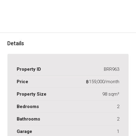
Details
Property ID
BRR963
Price
฿159,000/month
Property Size
98 sqm²
Bedrooms
2
Bathrooms
2
Garage
1