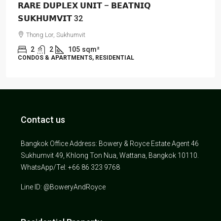
𝗥𝗔𝗥𝗘 𝗗𝗨𝗣𝗟𝗘𝗫 𝗨𝗡𝗜𝗧 – 𝗕𝗘𝗔𝗧𝗡𝗜𝗤
𝗦𝗨𝗞𝗛𝗨𝗠𝗩𝗜𝗧 32
Thong Lor, Sukhumvit
2
2
105
sqm²
CONDOS & APARTMENTS, RESIDENTIAL
Contact us
Bangkok Office Address: Bowery & Royce Estate Agent 46
Sukhumvit 49, Khlong Ton Nua, Wattana, Bangkok 10110.
WhatsApp/Tel: +66 86 323 9768
Line ID: @BoweryAndRoyce