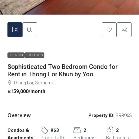
FOR RENT
LUX DESIGN
Sophisticated Two Bedroom Condo for
Rent in Thong Lor Khun by Yoo
Thong Lor, Sukhumvit
฿159,000
/month
Overview
Property ID:
BRR963
Condos &
963
2
2
Apartments
Property ID
Bedrooms
Bathrooms