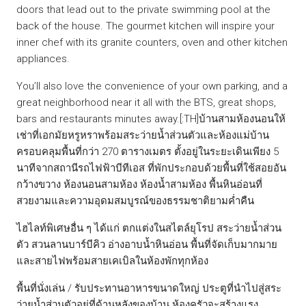
doors that lead out to the private swimming pool at the
back of the house. The gourmet kitchen will inspire your
inner chef with its granite counters, oven and other kitchen
appliances.
You’ll also love the convenience of your own parking, and a
great neighborhood near it all with the BTS, great shops,
bars and restaurants minutes away.[:TH]บ้านสามห้องนอนให้
เช่าที่เอกมัยหรูหราพร้อมสระว่ายน้ำส่วนตัวและห้องแม่บ้าน
ครอบคลุมพื้นที่กว่า 270 ตารางเมตร ตั้งอยู่ในระยะเดินเพียง 5
นาทีจากสถานีรถไฟฟ้าบีทีเอส ที่พักประกอบด้วยพื้นที่ใช้สอยอัน
กว้างขวาง ห้องนอนสามห้อง ห้องน้ำสามห้อง พื้นหินอ่อนที่
สวยงามและความอุดมสมบูรณ์ของธรรมชาติยามค่ำคืน
ไฮไลท์พิเศษอื่น ๆ ได้แก่ ตกแต่งในสไตล์ยุโรป สระว่ายน้ำส่วน
ตัว สวนลานบาร์บีคิว อ่างอาบน้ำหินอ่อน พื้นที่จัดเก็บมากมาย
และสายไฟพร้อมสายเคเบิลในห้องพักทุกห้อง
พื้นที่นั่งเล่น / รับประทานอาหารขนาดใหญ่ ประตูที่นำไปสู่สระ
ว่ายน้ำส่วนตัวอยู่ที่ด้านหลังของบ้าน ห้องครัวจะสร้างแรง