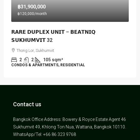
฿31,900,000
฿120,000
/month
𝗥𝗔𝗥𝗘 𝗗𝗨𝗣𝗟𝗘𝗫 𝗨𝗡𝗜𝗧 – 𝗕𝗘𝗔𝗧𝗡𝗜𝗤
𝗦𝗨𝗞𝗛𝗨𝗠𝗩𝗜𝗧 32
Thong Lor, Sukhumvit
2
2
105
sqm²
CONDOS & APARTMENTS, RESIDENTIAL
Contact us
Bangkok Office Address: Bowery & Royce Estate Agent 46
Sukhumvit 49, Khlong Ton Nua, Wattana, Bangkok 10110.
WhatsApp/Tel: +66 86 323 9768