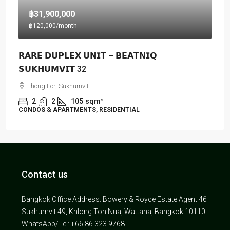
฿31,900,000
฿120,000
/month
𝗥𝗔𝗥𝗘 𝗗𝗨𝗣𝗟𝗘𝗫 𝗨𝗡𝗜𝗧 – 𝗕𝗘𝗔𝗧𝗡𝗜𝗤
𝗦𝗨𝗞𝗛𝗨𝗠𝗩𝗜𝗧 32
Thong Lor, Sukhumvit
2
2
105
sqm²
CONDOS & APARTMENTS, RESIDENTIAL
Contact us
Bangkok Office Address: Bowery & Royce Estate Agent 46
Sukhumvit 49, Khlong Ton Nua, Wattana, Bangkok 10110.
WhatsApp/Tel: +66 86 323 9768