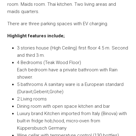
room. Maids room. Thai kitchen. Two living areas and
maids quarters.
There are three parking spaces with EV charging.
Highlight features include;
3 stories house (High Ceiling) first floor 4.5 m. Second
and third 3 m.
4 Bedrooms (Teak Wood Floor)
Each bedroom have a private bathroom with Rain
shower.
5 bathrooms A sanitary ware is a European standard
(Duravit,Geberit,Grohe)
2 Living rooms
Dining room with open space kitchen and bar
Luxury brand Kitchen imported from Italy (Binova) with
built-in fridge hob,hood, micro-oven from
Küppersbusch Germany
Wine cellar with temperature control (130 bottles)